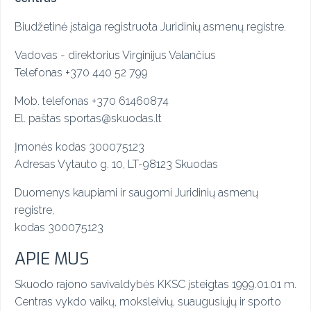
Biudžetinė įstaiga registruota Juridinių asmenų registre.
Vadovas - direktorius Virginijus Valančius
Telefonas +370 440 52 799
Mob. telefonas
+
370 61460874
El. paštas sportas@skuodas.lt
Įmonės kodas 300075123
Adresas Vytauto g. 10, LT-98123 Skuodas
Duomenys kaupiami ir saugomi
Juridinių asmenų
registre,
kodas 300075123
APIE MUS
Skuodo rajono savivaldybės KKSC įsteigtas 1999.01.01 m.
Centras vykdo vaikų, moksleivių, suaugusiųjų ir sporto