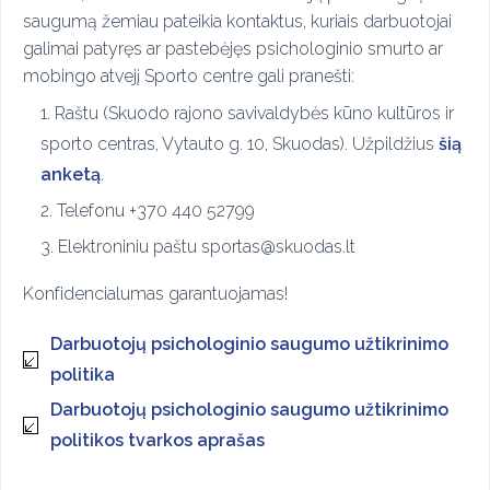
saugumą žemiau pateikia kontaktus, kuriais darbuotojai
galimai patyręs ar pastebėjęs psichologinio smurto ar
mobingo atvejį Sporto centre gali pranešti:
Raštu (Skuodo rajono savivaldybės kūno kultūros ir
sporto centras, Vytauto g. 10, Skuodas). Užpildžius
šią
anketą
.
Telefonu +370 440 52799
Elektroniniu paštu sportas@skuodas.lt
Konfidencialumas garantuojamas!
Darbuotojų psichologinio saugumo užtikrinimo
politika
Darbuotojų psichologinio saugumo užtikrinimo
politikos tvarkos aprašas