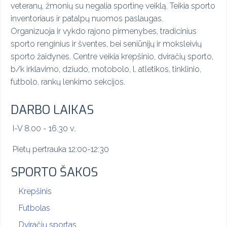
veteranų, žmonių su negalia sportinę veiklą. Teikia sporto
inventoriaus ir patalpų nuomos paslaugas.
Organizuoja ir vykdo rajono pirmenybes, tradicinius
sporto renginius ir šventes, bei seniūnijų ir moksleivių
sporto žaidynes. Centre veikia krepšinio, dviračių sporto,
b/k irklavimo, dziudo, motobolo, l. atletikos, tinklinio,
futbolo, rankų lenkimo sekcijos.
DARBO LAIKAS
I-V 8.00 - 16.30 v..
Pietų pertrauka 12:00-12:30
SPORTO ŠAKOS
Krepšinis
Futbolas
Dviračių sportas