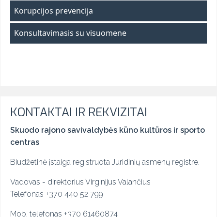
Korupcijos prevencija
Konsultavimasis su visuomene
KONTAKTAI IR REKVIZITAI
Skuodo rajono savivaldybės kūno kultūros ir sporto
centras
Biudžetinė įstaiga registruota Juridinių asmenų registre.
Vadovas - direktorius Virginijus Valančius
Telefonas +370 440 52 799
Mob. telefonas
+
370 61460874