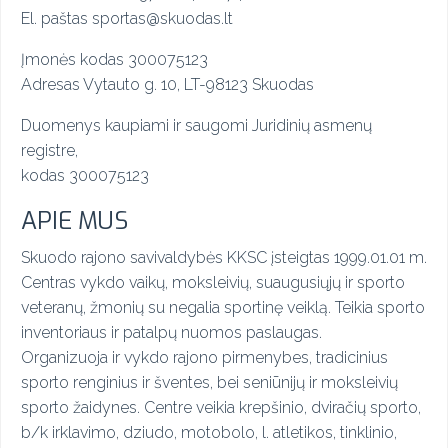
El. paštas sportas@skuodas.lt
Įmonės kodas 300075123
Adresas Vytauto g. 10, LT-98123 Skuodas
Duomenys kaupiami ir saugomi
Juridinių asmenų
registre,
kodas 300075123
APIE MUS
Skuodo rajono savivaldybės KKSC įsteigtas 1999.01.01 m.
Centras vykdo vaikų, moksleivių, suaugusiųjų ir sporto
veteranų, žmonių su negalia sportinę veiklą. Teikia sporto
inventoriaus ir patalpų nuomos paslaugas.
Organizuoja ir vykdo rajono pirmenybes, tradicinius
sporto renginius ir šventes, bei seniūnijų ir moksleivių
sporto žaidynes. Centre veikia krepšinio, dviračių sporto,
b/k irklavimo, dziudo, motobolo, l. atletikos, tinklinio,