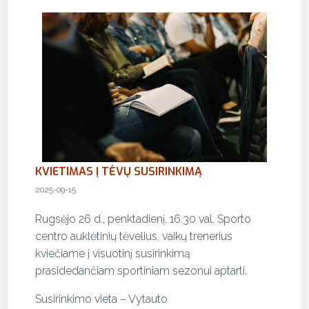
KVIETIMAS Į TĖVŲ SUSIRINKIMĄ
2025-09-15
Rugsėjo 26 d., penktadienį, 16.30 val. Sporto
centro auklėtinių tėvelius, vaikų trenerius
kviečiame į visuotinį susirinkimą
prasidedančiam sportiniam sezonui aptarti.
Susirinkimo vieta – Vytauto