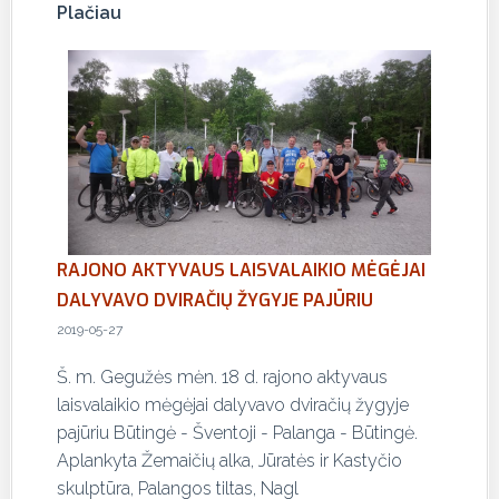
Plačiau
RAJONO AKTYVAUS LAISVALAIKIO MĖGĖJAI
DALYVAVO DVIRAČIŲ ŽYGYJE PAJŪRIU
2019-05-27
Š. m. Gegužės mėn. 18 d. rajono aktyvaus
laisvalaikio mėgėjai dalyvavo dviračių žygyje
pajūriu Būtingė - Šventoji - Palanga - Būtingė.
Aplankyta Žemaičių alka, Jūratės ir Kastyčio
skulptūra, Palangos tiltas, Nagl