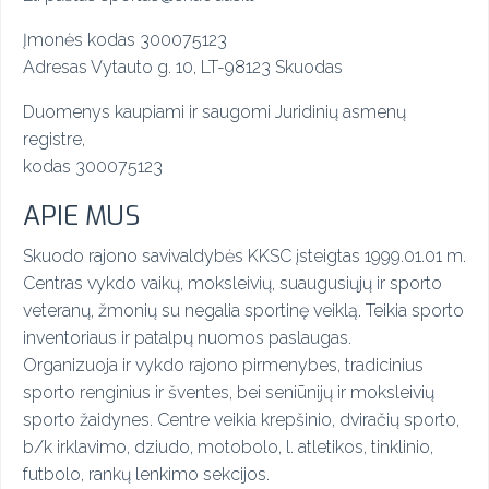
Įmonės kodas 300075123
Adresas Vytauto g. 10, LT-98123 Skuodas
Duomenys kaupiami ir saugomi
Juridinių asmenų
registre,
kodas 300075123
APIE MUS
Skuodo rajono savivaldybės KKSC įsteigtas 1999.01.01 m.
Centras vykdo vaikų, moksleivių, suaugusiųjų ir sporto
veteranų, žmonių su negalia sportinę veiklą. Teikia sporto
inventoriaus ir patalpų nuomos paslaugas.
Organizuoja ir vykdo rajono pirmenybes, tradicinius
sporto renginius ir šventes, bei seniūnijų ir moksleivių
sporto žaidynes. Centre veikia krepšinio, dviračių sporto,
b/k irklavimo, dziudo, motobolo, l. atletikos, tinklinio,
futbolo, rankų lenkimo sekcijos.