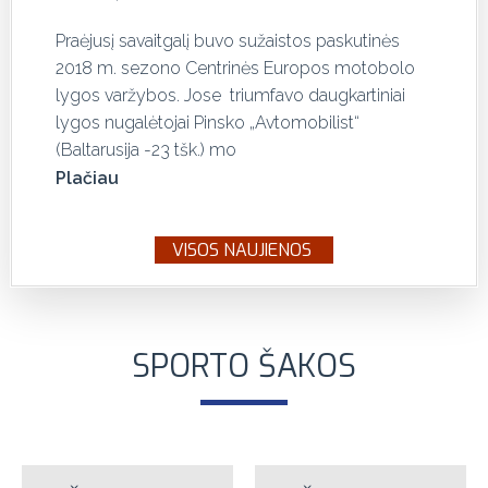
Praėjusį savaitgalį buvo sužaistos paskutinės
2018 m. sezono Centrinės Europos motobolo
lygos varžybos. Jose triumfavo daugkartiniai
lygos nugalėtojai Pinsko „Avtomobilist“
(Baltarusija -23 tšk.) mo
Plačiau
VISOS NAUJIENOS
Naujausi
SPORTO ŠAKOS
įrašai