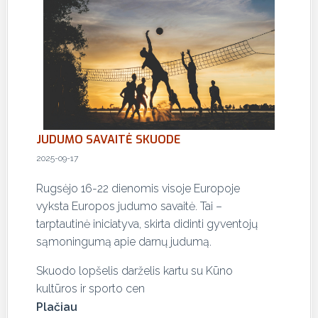
JUDUMO SAVAITĖ SKUODE
2025-09-17
Rugsėjo 16-22 dienomis visoje Europoje
vyksta Europos judumo savaitė. Tai –
tarptautinė iniciatyva, skirta didinti gyventojų
sąmoningumą apie darnų judumą.
Skuodo lopšelis darželis kartu su Kūno
kultūros ir sporto cen
Plačiau