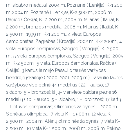
m; sidabro medaliai: 2004 m. Poznanė ( Lenkija), K-1 200
m.,2004 m. Poznanė ( Lenkija), K-2 500 m., 2006 m.
Račice ( Čekija), K -2 200 m., 2008 m. Milanas ( Italija), K-
2 200 m.; bronzos medaliai: 2008 m. Milanas ( Italija), K-
2 500 m., 1999 m. K-1 200 m., 4 vieta; Europos
čempionatas, Zagrebas ( Kroatija); 2002 m. K-2 200m., 4
vieta. Europos čempionas, Szeged ( Vengrija), K-2 500
m., 5 vieta. Europos čempionas, Szeged ( Vengrija); 2005
m. K-2 500m., 5 vieta, Europos čempionatas, Račice (
Čekija); 3 kartus laimėjo Pasaulio taurės varžybas
bendroje įskaitoje ( 2000, 2001, 2003 m.); Pasaulio taurės
varžybose viso pelnė 44 medalius ( 22 – aukso, 17 –
sidabro, 5 – bronzos); iš jų- vienviete baidare pelnė 16
medalių ( 10 - aukso, 5 - sidabro, 1 - bronzos); 17 kartų
– Lietuvos čempionas; Olimpinės žaidynės – 2000 m.
Sidnėjaus olimpiada , 7 vieta K – 1 500m., 12 vieta K-
2 500 m., 2004 m. Atėnų olimpinės žaidynės, 7 vieta K-
2 500 m., 10 vieta K- 1 500 m., 2008 m., 2008 m. Pekino