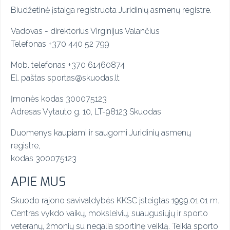
Biudžetinė įstaiga registruota Juridinių asmenų registre.
Vadovas - direktorius Virginijus Valančius
Telefonas +370 440 52 799
Mob. telefonas
+
370 61460874
El. paštas sportas@skuodas.lt
Įmonės kodas 300075123
Adresas Vytauto g. 10, LT-98123 Skuodas
Duomenys kaupiami ir saugomi
Juridinių asmenų
registre,
kodas 300075123
APIE MUS
Skuodo rajono savivaldybės KKSC įsteigtas 1999.01.01 m.
Centras vykdo vaikų, moksleivių, suaugusiųjų ir sporto
veteranų, žmonių su negalia sportinę veiklą. Teikia sporto