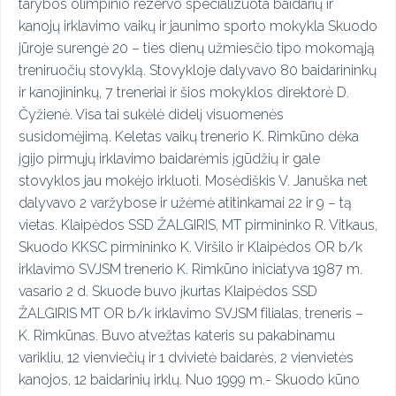
tarybos olimpinio rezervo specializuota baidarių ir
kanojų irklavimo vaikų ir jaunimo sporto mokykla Skuodo
jūroje surengė 20 – ties dienų užmiesčio tipo mokomąją
treniruočių stovyklą. Stovykloje dalyvavo 80 baidarininkų
ir kanojininkų, 7 treneriai ir šios mokyklos direktorė D.
Čyžienė. Visa tai sukėlė didelį visuomenės
susidomėjimą. Keletas vaikų trenerio K. Rimkūno dėka
įgijo pirmųjų irklavimo baidarėmis įgūdžių ir gale
stovyklos jau mokėjo irkluoti. Mosėdiškis V. Januška net
dalyvavo 2 varžybose ir užėmė atitinkamai 22 ir 9 – tą
vietas. Klaipėdos SSD ŽALGIRIS, MT pirmininko R. Vitkaus,
Skuodo KKSC pirmininko K. Viršilo ir Klaipėdos OR b/k
irklavimo SVJSM trenerio K. Rimkūno iniciatyva 1987 m.
vasario 2 d. Skuode buvo įkurtas Klaipėdos SSD
ŽALGIRIS MT OR b/k irklavimo SVJSM filialas, treneris –
K. Rimkūnas. Buvo atvežtas kateris su pakabinamu
varikliu, 12 vienviečių ir 1 dvivietė baidarės, 2 vienvietės
kanojos, 12 baidarinių irklų. Nuo 1999 m.- Skuodo kūno