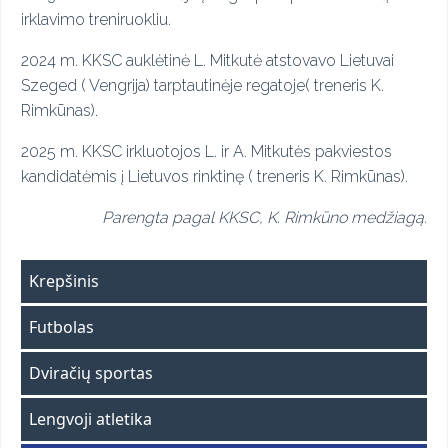
irklavimo treniruokliu.
2024 m. KKSC auklėtinė L. Mitkutė atstovavo Lietuvai
Szeged ( Vengrija) tarptautinėje regatoje( treneris K.
Rimkūnas).
2025 m. KKSC irkluotojos L. ir A. Mitkutės pakviestos
kandidatėmis į Lietuvos rinktinę ( treneris K. Rimkūnas).
Parengta pagal KKSC, K. Rimkūno medžiagą.
Krepšinis
Futbolas
Dviračių sportas
Lengvoji atletika