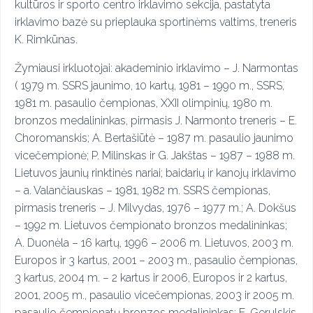
kultūros ir sporto centro irklavimo sekcija, pastatyta
irklavimo bazė su prieplauka sportinėms valtims, treneris
K. Rimkūnas.
Žymiausi irkluotojai: akademinio irklavimo – J. Narmontas
( 1979 m. SSRS jaunimo, 10 kartų, 1981 – 1990 m., SSRS,
1981 m. pasaulio čempionas, XXII olimpinių, 1980 m.
bronzos medalininkas, pirmasis J. Narmonto treneris – E.
Choromanskis; A. Bertašiūtė – 1987 m. pasaulio jaunimo
vicečempionė; P. Milinskas ir G. Jakštas – 1987 – 1988 m.
Lietuvos jaunių rinktinės nariai; baidarių ir kanojų irklavimo
– a. Valančiauskas – 1981, 1982 m. SSRS čempionas,
pirmasis treneris – J. Milvydas, 1976 – 1977 m.; A. Dokšus
– 1992 m. Lietuvos čempionato bronzos medalininkas;
A. Duonėla – 16 kartų, 1996 – 2006 m. Lietuvos, 2003 m.
Europos ir 3 kartus, 2001 – 2003 m., pasaulio čempionas,
3 kartus, 2004 m. – 2 kartus ir 2006, Europos ir 2 kartus,
2001, 2005 m., pasaulio vicečempionas, 2003 ir 2005 m.
pasaulio čempionatų bronzos medalininkas; E. Gerulskis