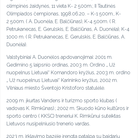
olimpinės žaidynės, 11 vieta K- 2 500m.; II Tautinės
Olimpiados čempionas, 1998.06.20. – K-1 500m., K-
2 500m. ( A. Duonėla, E. Balčiūnas), K-4 500m. ( R.
Petrukanecas, E. Gerulskis, E. Balčiūnas, A. Duonėla), K-4
1000 m. ( R. Petrukanecas, E. Gerulskis, E. Balčiūnas, A.
Duonėla).
Valstybiniai A. Duonėlos apdovanojimai: 2001 m.
Gedimino 5 laipsnio ordinas, 2003 m. Ordino „ Už
nuopelnus Lietuvai“ Komandoro kryžius, 2003 m. ordino
„ Už nuopelnus Lietuvai“ Karininko kryžius, 2002 m.
Vilniaus miesto Šventojo Kristoforo statulėlė.
2009 m. įkurtas Vandens ir turizmo sporto klubas (
vadovas K. Rimkūnas).; 2002 m. Skuodo kūno kultūros ir
sporto centro ( KKSC) treneriui K. Rimkūnui suteiktas
Lietuvos nusipelniusio trenerio vardas.
2023 m. irklavimo bazėje įrengta patalpa su baidarių