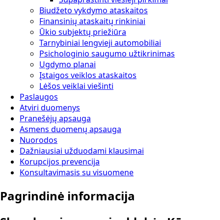
Biudžeto vykdymo ataskaitos
Finansinių ataskaitų rinkiniai
Ūkio subjektų priežiūra
Tarnybiniai lengvieji automobiliai
Psichologinio saugumo užtikrinimas
Ugdymo planai
Įstaigos veiklos ataskaitos
Lėšos veiklai viešinti
Paslaugos
Atviri duomenys
Pranešėjų apsauga
Asmens duomenų apsauga
Nuorodos
Dažniausiai užduodami klausimai
Korupcijos prevencija
Konsultavimasis su visuomene
Pagrindinė informacija