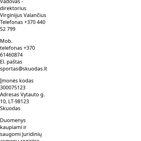
Vadovas -
direktorius
Virginijus Valančius
Telefonas +370 440
52 799
Mob.
telefonas
+
370
61460874
El. paštas
sportas@skuodas.lt
Įmonės kodas
300075123
Adresas Vytauto g.
10, LT-98123
Skuodas
Duomenys
kaupiami ir
saugomi
Juridinių
asmenų registre,