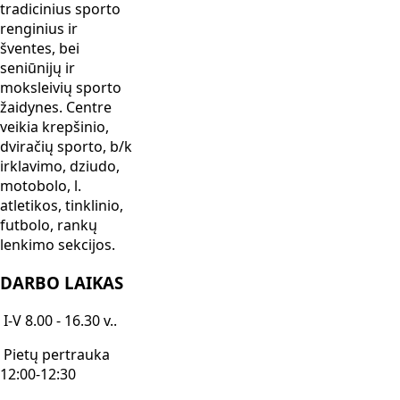
tradicinius sporto
renginius ir
šventes, bei
seniūnijų ir
moksleivių sporto
žaidynes. Centre
veikia krepšinio,
dviračių sporto, b/k
irklavimo, dziudo,
motobolo, l.
atletikos, tinklinio,
futbolo, rankų
lenkimo sekcijos.
DARBO LAIKAS
I-V 8.00 - 16.30 v..
Pietų pertrauka
12:00-12:30