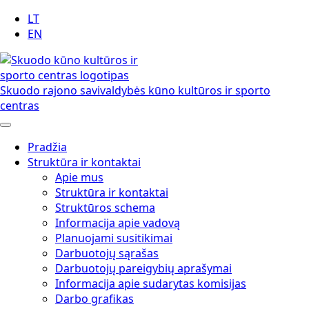
LT
EN
Skuodo rajono savivaldybės kūno kultūros ir sporto
centras
Pradžia
Struktūra ir kontaktai
Apie mus
Struktūra ir kontaktai
Struktūros schema
Informacija apie vadovą
Planuojami susitikimai
Darbuotojų sąrašas
Darbuotojų pareigybių aprašymai
Informacija apie sudarytas komisijas
Darbo grafikas