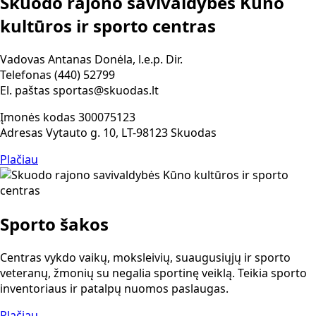
Skuodo rajono savivaldybės Kūno
kultūros ir sporto centras
Vadovas Antanas Donėla, l.e.p. Dir.
Telefonas (440) 52799
El. paštas sportas@skuodas.lt
Įmonės kodas 300075123
Adresas Vytauto g. 10, LT-98123 Skuodas
Plačiau
Sporto šakos
Centras vykdo vaikų, moksleivių, suaugusiųjų ir sporto
veteranų, žmonių su negalia sportinę veiklą. Teikia sporto
inventoriaus ir patalpų nuomos paslaugas.
Plačiau