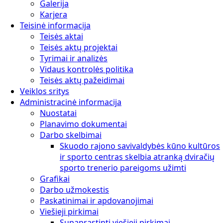
Galerija
Karjera
Teisinė informacija
Teisės aktai
Teisės aktų projektai
Tyrimai ir analizės
Vidaus kontrolės politika
Teisės aktų pažeidimai
Veiklos sritys
Administracinė informacija
Nuostatai
Planavimo dokumentai
Darbo skelbimai
Skuodo rajono savivaldybės kūno kultūros
ir sporto centras skelbia atranką dviračių
sporto trenerio pareigoms užimti
Grafikai
Darbo užmokestis
Paskatinimai ir apdovanojimai
Viešieji pirkimai
Supaprastinti viešieji pirkimai